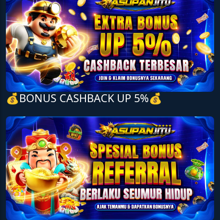
💰BONUS CASHBACK UP 5%💰