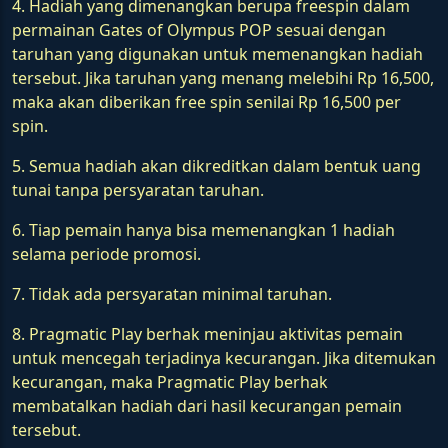
4. Hadiah yang dimenangkan berupa freespin dalam
permainan Gates of Olympus POP sesuai dengan
taruhan yang digunakan untuk memenangkan hadiah
tersebut. Jika taruhan yang menang melebihi Rp 16,500,
maka akan diberikan free spin senilai Rp 16,500 per
spin.
5. Semua hadiah akan dikreditkan dalam bentuk uang
tunai tanpa persyaratan taruhan.
6. Tiap pemain hanya bisa memenangkan 1 hadiah
selama periode promosi.
7. Tidak ada persyaratan minimal taruhan.
8. Pragmatic Play berhak meninjau aktivitas pemain
untuk mencegah terjadinya kecurangan. Jika ditemukan
kecurangan, maka Pragmatic Play berhak
membatalkan hadiah dari hasil kecurangan pemain
tersebut.