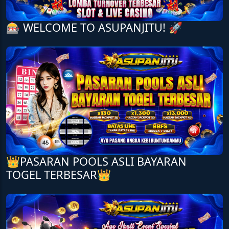
🎰 WELCOME TO ASUPANJITU! 🚀
👑PASARAN POOLS ASLI BAYARAN
TOGEL TERBESAR👑