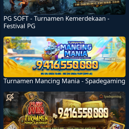
PG SOFT - Turnamen Kemerdekaan -
Festival PG
Turnamen Mancing Mania - Spadegaming