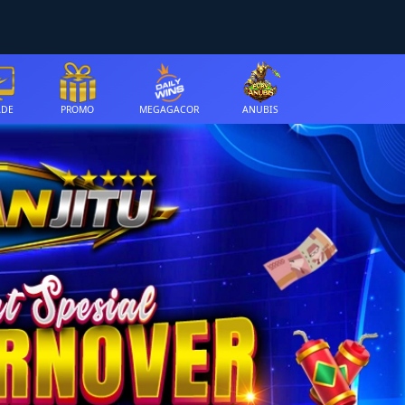
ADE
PROMO
MEGAGACOR
ANUBIS