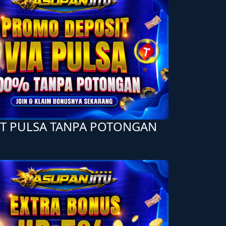
T PULSA TANPA POTONGAN