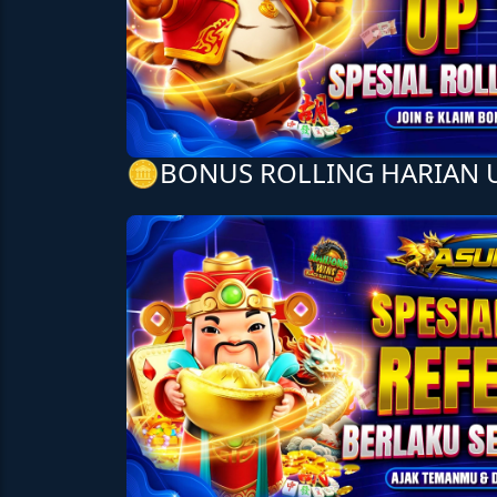
🪙BONUS ROLLING HARIAN 