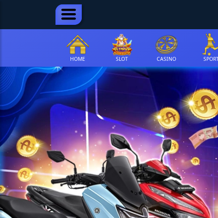
HOME
SLOT
CASINO
SPOR