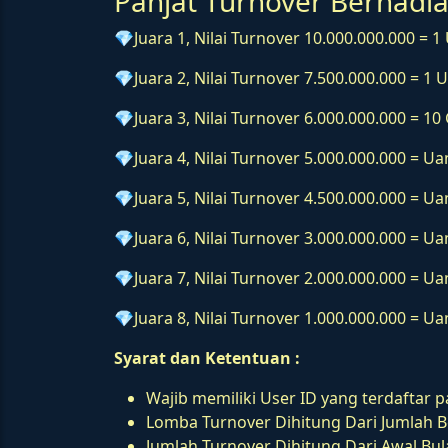
Panjat Turnover Berhadi
💎Juara 1, Nilai Turnover 10.000.000.000 = 
💎Juara 2, Nilai Turnover 7.500.000.000 = 1 
💎Juara 3, Nilai Turnover 6.000.000.000 = 
💎Juara 4, Nilai Turnover 5.000.000.000 = Ua
💎Juara 5, Nilai Turnover 4.500.000.000 = Ua
💎Juara 6, Nilai Turnover 3.000.000.000 = Ua
💎Juara 7, Nilai Turnover 2.000.000.000 = Ua
💎Juara 8, Nilai Turnover 1.000.000.000 = Ua
Syarat dan Ketentuan :
Wajib memiliki User ID yang terdaftar
Lomba Turnover Dihitung Dari Jumlah B
Jumlah Turnover Dihitung Dari Awal Bula