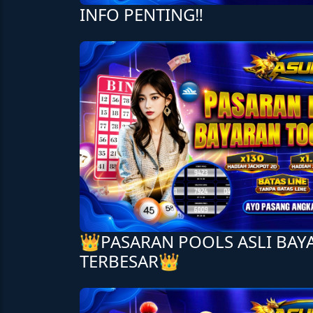
INFO PENTING‼️
👑PASARAN POOLS ASLI BAY
TERBESAR👑