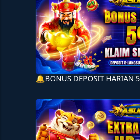
🔔BONUS DEPOSIT HARIAN 