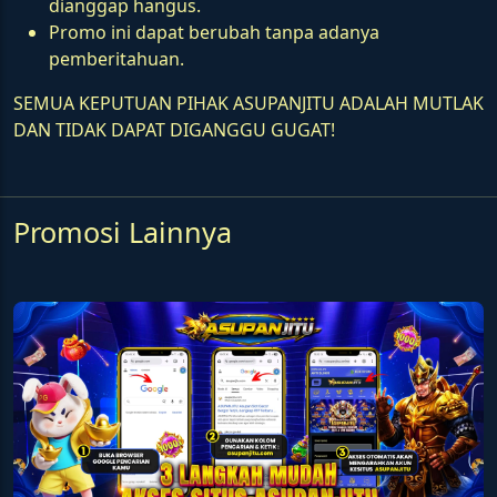
dianggap hangus.
Promo ini dapat berubah tanpa adanya
pemberitahuan.
SEMUA KEPUTUAN PIHAK ASUPANJITU ADALAH MUTLAK
DAN TIDAK DAPAT DIGANGGU GUGAT!
Promosi Lainnya