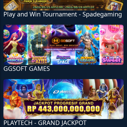
Play and Win Tournament - Spadegaming
GGSOFT GAMES
PLAYTECH - GRAND JACKPOT