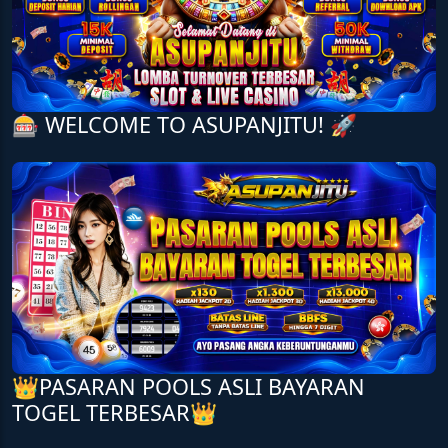
🎰 WELCOME TO ASUPANJITU! 🚀
👑PASARAN POOLS ASLI BAYARAN
TOGEL TERBESAR👑