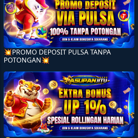
💥PROMO DEPOSIT PULSA TANPA
POTONGAN💥