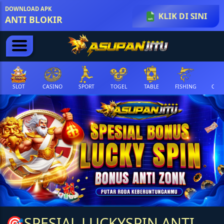
DOWNLOAD APK
KLIK DI SINI
ANTI BLOKIR
SLOT
CASINO
SPORT
TOGEL
TABLE
FISHING
COCK
🎯SPESIAL LUCKYSPIN ANTI