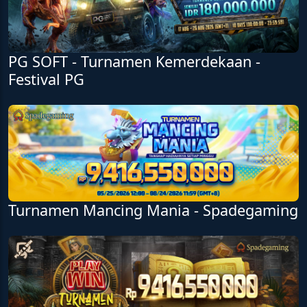
PG SOFT - Turnamen Kemerdekaan -
Festival PG
Turnamen Mancing Mania - Spadegaming