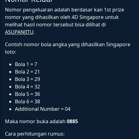
Nomor pengeluaran adalah berdasar kan 1st prize
nomor yang dihasilkan oleh 4D Singapore untuk
melihat hasil nomor tersebut bisa dilihat di
ASUPANJITU
.
Contoh nomor bola angka yang dihasilkan Singapore
toto:
Bola 1 = 7
Bola 2 = 21
Bola 3 = 29
Bola 4 = 32
Bola 5 = 36
Bola 6 = 38
Additional Number = 04
Maka nomor buka adalah
0885
Cara perhitungan rumus: