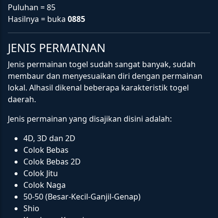
Puluhan = 85
Hasilnya = buka
0885
JENIS PERMAINAN
Jenis permainan togel sudah sangat banyak, sudah
membaur dan menyesuaikan diri dengan permainan
lokal. Alhasil dikenal beberapa karakteristik togel
daerah.
Jenis permainan yang disajikan disini adalah:
4D, 3D dan 2D
Colok Bebas
Colok Bebas 2D
Colok Jitu
Colok Naga
50-50 (Besar-Kecil-Ganjil-Genap)
Shio