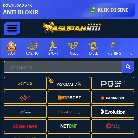
DOWNLOAD APK
KLIK DI SINI
ANTI BLOKIR
SLOT
CASINO
SPORT
TOGEL
TABLE
FISHING
COCK
Semua