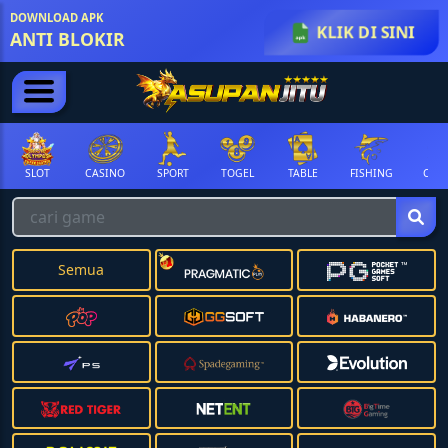
DOWNLOAD APK
KLIK DI SINI
ANTI BLOKIR
SLOT
CASINO
SPORT
TOGEL
TABLE
FISHING
COCK
Semua