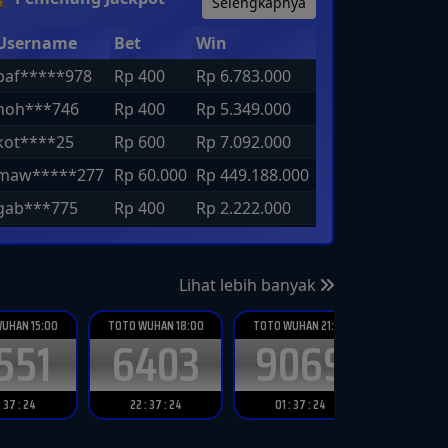
Selengkapnya
Username
Bet
Win
pir*******3
Rp 600
Rp 12.914.000
baf*****978
Rp 400
Rp 6.783.000
noh***746
Rp 400
Rp 5.349.000
kot****25
Rp 600
Rp 7.092.000
maw*****277
Rp 60.000
Rp 449.188.000
gab***775
Rp 400
Rp 2.222.000
cey****733
Rp 400
Rp 9.488.000
Lihat lebih banyak
gub******56
Rp 400
Rp 8.560.000
UHAN 15:00
TOTO WUHAN 18:00
TOTO WUHAN 21:00
HK S
551
6403
9069
92
nip*****7
Rp 800
Rp 4.692.000
: 37 : 21
22 : 37 : 21
01 : 37 : 21
15 : 2