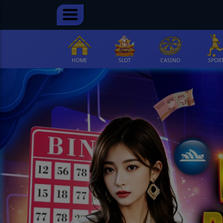
HOME
SLOT
CASINO
SPOR