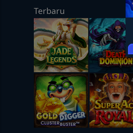
Terbaru