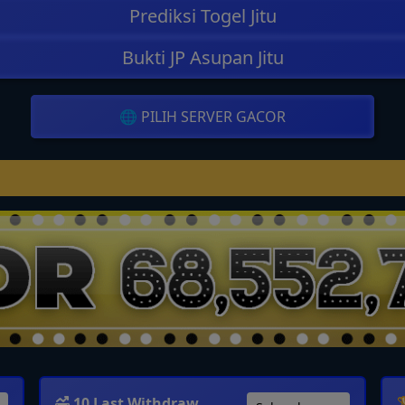
Prediksi Togel Jitu
Bukti JP Asupan Jitu
🌐 PILIH SERVER GACOR
10 Last Withdraw
