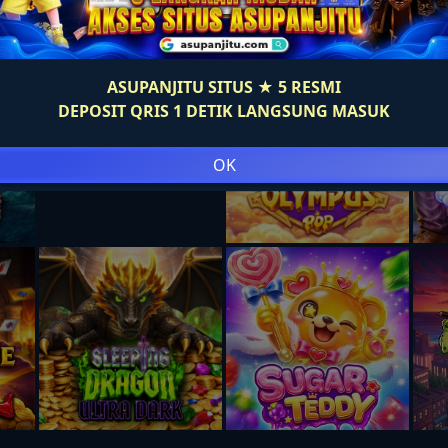
ASUPANJITU SITUS ★ 5 RESMI
DEPOSIT QRIS 1 DETIK LANGSUNG MASUK
OK