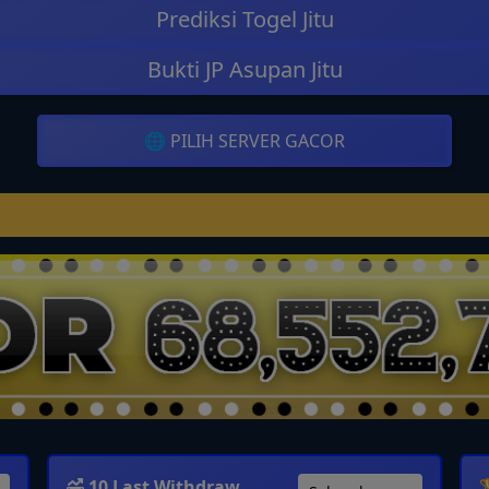
Prediksi Togel Jitu
Bukti JP Asupan Jitu
🌐 PILIH SERVER GACOR
10 Last Withdraw
