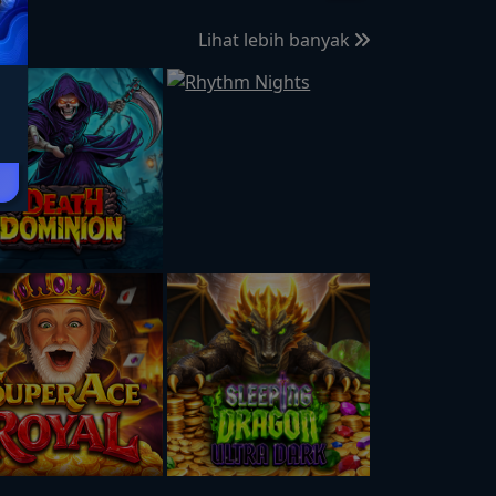
Lihat lebih banyak