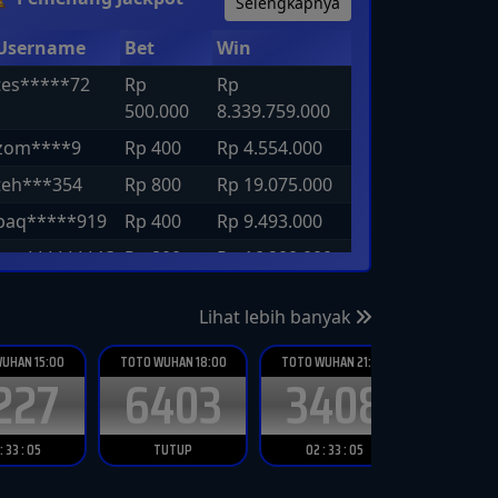
Selengkapnya
Username
Bet
Win
tes*****72
Rp
Rp
500.000
8.339.759.000
zom****9
Rp 400
Rp 4.554.000
teh***354
Rp 800
Rp 19.075.000
paq*****919
Rp 400
Rp 9.493.000
yog*******13
Rp 800
Rp 16.200.000
qat*******5
Rp 1.800
Rp 29.018.000
Lihat lebih banyak
gul******6
Rp 600
Rp 9.821.000
UHAN 15:00
TOTO WUHAN 18:00
TOTO WUHAN 21:00
HK S
227
6403
3408
88
: 33 : 01
TUTUP
02 : 33 : 01
16 : 1