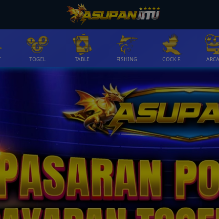
T
TOGEL
TABLE
FISHING
COCK F.
ARC