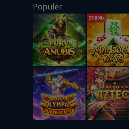
Populer