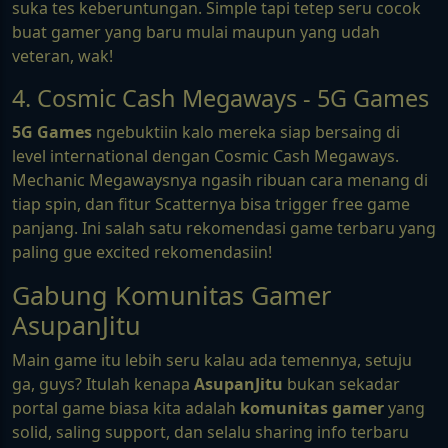
suka tes keberuntungan. Simple tapi tetep seru cocok
buat gamer yang baru mulai maupun yang udah
veteran, wak!
4. Cosmic Cash Megaways - 5G Games
5G Games
ngebuktiin kalo mereka siap bersaing di
level international dengan Cosmic Cash Megaways.
Mechanic Megawaysnya ngasih ribuan cara menang di
tiap spin, dan fitur Scatternya bisa trigger free game
panjang. Ini salah satu rekomendasi game terbaru yang
paling gue excited rekomendasiin!
Gabung Komunitas Gamer
AsupanJitu
Main game itu lebih seru kalau ada temennya, setuju
ga, guys? Itulah kenapa
AsupanJitu
bukan sekadar
portal game biasa kita adalah
komunitas gamer
yang
solid, saling support, dan selalu sharing info terbaru