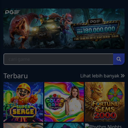
Terbaru
Lihat lebih banyak