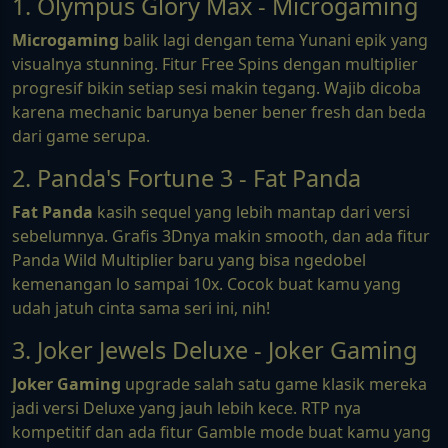
1. Olympus Glory Max - Microgaming
Microgaming
balik lagi dengan tema Yunani epik yang
visualnya stunning. Fitur Free Spins dengan multiplier
progresif bikin setiap sesi makin tegang. Wajib dicoba
karena mechanic barunya bener bener fresh dan beda
dari game serupa.
2. Panda's Fortune 3 - Fat Panda
Fat Panda
kasih sequel yang lebih mantap dari versi
sebelumnya. Grafis 3Dnya makin smooth, dan ada fitur
Panda Wild Multiplier baru yang bisa ngedobel
kemenangan lo sampai 10x. Cocok buat kamu yang
udah jatuh cinta sama seri ini, nih!
3. Joker Jewels Deluxe - Joker Gaming
Joker Gaming
upgrade salah satu game klasik mereka
jadi versi Deluxe yang jauh lebih kece. RTP nya
kompetitif dan ada fitur Gamble mode buat kamu yang