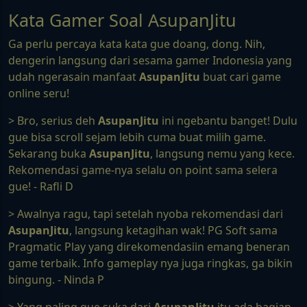
Kata Gamer Soal AsupanJitu
Ga perlu percaya kata kata gue doang, dong. Nih,
dengerin langsung dari sesama gamer Indonesia yang
udah ngerasain manfaat
AsupanJitu
buat cari game
online seru!
> Bro, serius deh
AsupanJitu
ini ngebantu banget! Dulu
gue bisa scroll sejam lebih cuma buat milih game.
Sekarang buka
AsupanJitu
, langsung nemu yang kece.
Rekomendasi game-nya selalu on point sama selera
gue! - Rafli D
> Awalnya ragu, tapi setelah nyoba rekomendasi dari
AsupanJitu
, langsung ketagihan wak! PG Soft sama
Pragmatic Play yang direkomendasiin emang beneran
game terbaik. Info gameplay nya juga ringkas, ga bikin
bingung. - Ninda P