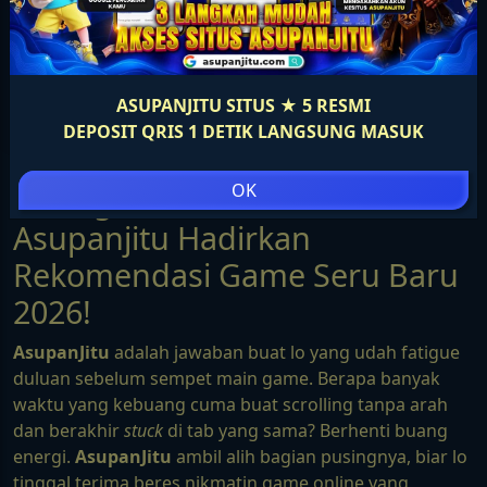
Temui Kami
ASUPANJITU SITUS ★ 5 RESMI
DEPOSIT QRIS 1 DETIK LANGSUNG MASUK
OK
Pusing Cari Game Seru?
Asupanjitu Hadirkan
Rekomendasi Game Seru Baru
2026!
AsupanJitu
adalah jawaban buat lo yang udah fatigue
duluan sebelum sempet main game. Berapa banyak
waktu yang kebuang cuma buat scrolling tanpa arah
dan berakhir
stuck
di tab yang sama? Berhenti buang
energi.
AsupanJitu
ambil alih bagian pusingnya, biar lo
tinggal terima beres nikmatin game online yang