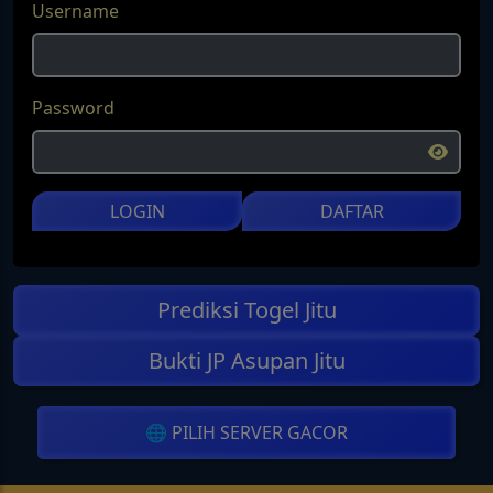
Username
Password
LOGIN
DAFTAR
Prediksi Togel Jitu
Bukti JP Asupan Jitu
🌐 PILIH SERVER GACOR