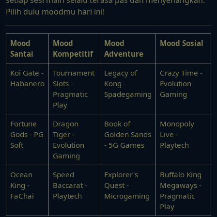
setiap sesi main selalu terasa pas dan menyenangkan.
Pilih dulu moodmu hari ini!
Mood
Mood
Mood
Mood Sosial
Santai
Kompetitif
Adventure
Koi Gate -
Tournament
Legacy of
Crazy Time -
Habanero
Slots -
Kong -
Evolution
Pragmatic
Spadegaming
Gaming
Play
Fortune
Dragon
Book of
Monopoly
Gods - PG
Tiger -
Golden Sands
Live -
Soft
Evolution
- 5G Games
Playtech
Gaming
Ocean
Speed
Explorer's
Buffalo King
King -
Baccarat -
Quest -
Megaways -
FaChai
Playtech
Microgaming
Pragmatic
Play